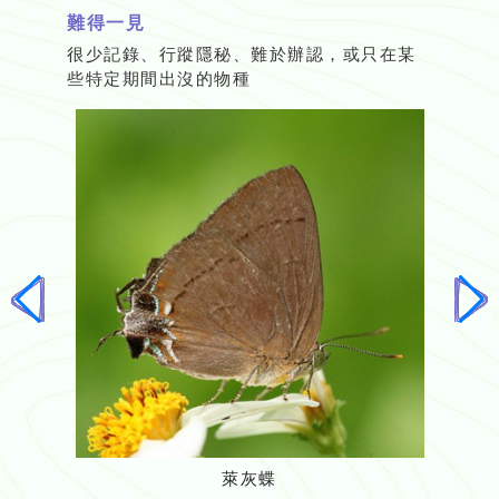
難得一見
很少記錄、行蹤隱秘、難於辦認，或只在某
些特定期間出沒的物種
上
下
一
一
頁
頁
萊灰蝶