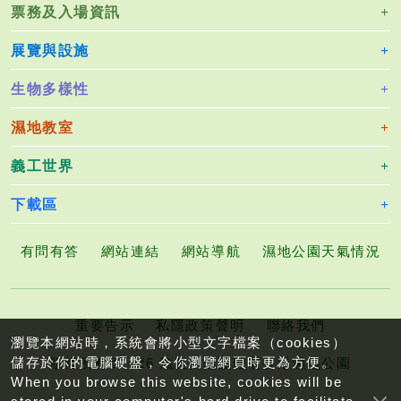
票務及入場資訊
展覽與設施
生物多樣性
濕地教室
義工世界
下載區
有問有答
網站連結
網站導航
濕地公園天氣情況
重要告示
私隱政策聲明
聯絡我們
瀏覽本網站時，系統會將小型文字檔案（cookies）
儲存於你的電腦硬盤，令你瀏覽網頁時更為方便。
版權所有©2026 漁農自然護理署香港濕地公園
When you browse this website, cookies will be