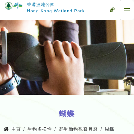
跳
香港濕地公園
至
流
Hong Kong Wetland Park
流
主
動
動
要
式
式
內
目
目
容
錄
錄
蝴蝶
主頁
生物多樣性
野生動物觀察月曆
蝴蝶