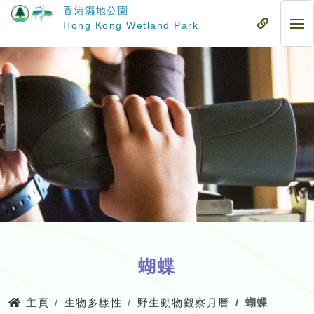
跳
香港濕地公園
至
流
Hong Kong Wetland Park
流
主
動
動
要
式
式
內
目
目
容
錄
錄
蝴蝶
主頁
生物多樣性
野生動物觀察月曆
蝴蝶