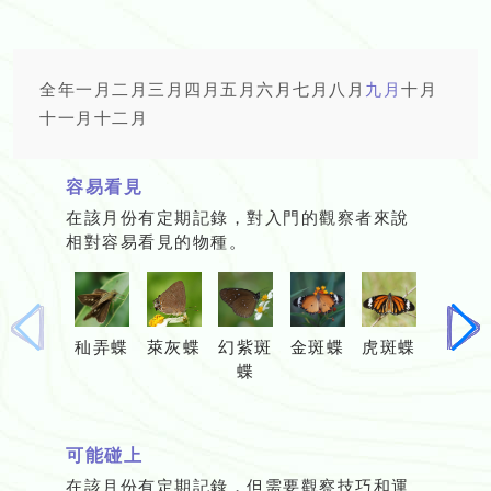
全年
一月
二月
三月
四月
五月
六月
七月
八月
九月
十月
十一月
十二月
容易看見
在該月份有定期記錄，對入門的觀察者來說
相對容易看見的物種。
上
下
秈弄蝶
萊灰蝶
幻紫斑
金斑蝶
虎斑蝶
玉帶鳳
一
一
蝶
蝶
頁
頁
可能碰上
在該月份有定期記錄，但需要觀察技巧和運