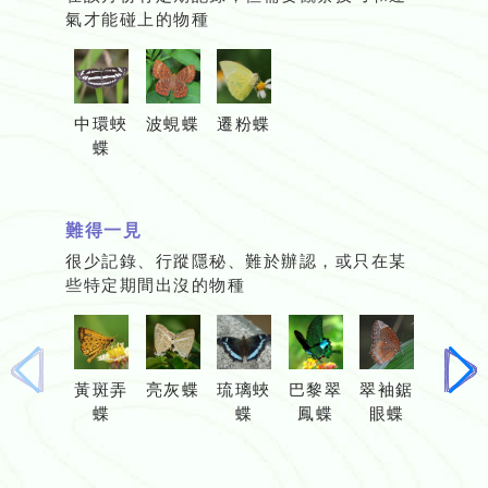
氣才能碰上的物種
中環蛺
波蜆蝶
遷粉蝶
蝶
難得一見
很少記錄、行蹤隱秘、難於辦認，或只在某
些特定期間出沒的物種
上
下
黃斑弄
亮灰蝶
琉璃蛺
巴黎翠
翠袖鋸
梨花遷
一
一
蝶
蝶
鳳蝶
眼蝶
粉蝶
頁
頁