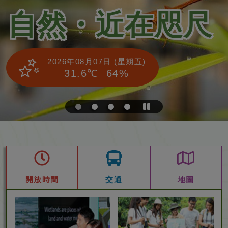
然・近在咫尺
知
2026年08月07日 (星期五)
31.6℃
64%
停
止
自
動
播
放
開放時間
交通
地圖