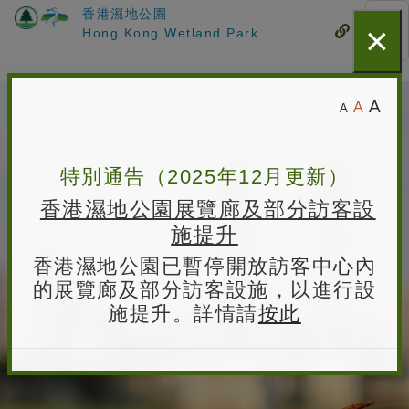
香港濕地公園
×
跳
流
Hong Kong Wetland Park
流
至
動
動
主
式
式
要
香
目
目
較
預
較
A
A
內
A
錄
港
小
錄
設
容
大
的
字
濕
字
的
體
體
特別通告（2025年12月更新）
字
地
大
香港濕地公園展覽廊及部分訪客設
體
公
小
施提升
園
香港濕地公園已暫停開放訪客中心內
主
的展覽廊及部分訪客設施，以進行設
頁
施提升。詳情請
按此