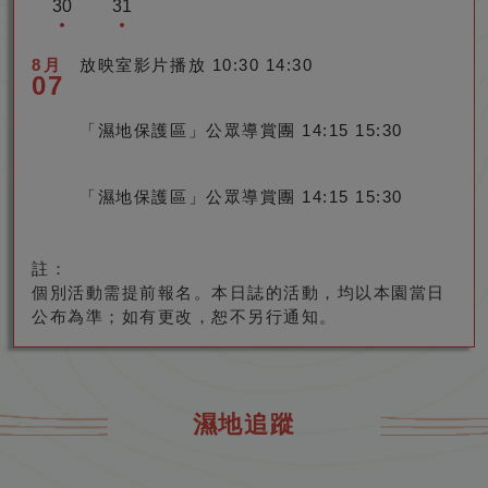
30
31
0
0
0
0
0
0
0
6
6
6
6
6
6
6
u
u
u
u
u
u
u
u
u
u
u
u
u
u
t
(2
(2
2
2
2
2
2
2
2
A
A
A
A
A
A
A
g
g
g
g
g
g
g
s
s
s
s
s
s
s
1)
0
0
6
6
6
6
6
6
6
u
u
u
u
u
u
u
u
u
u
u
u
u
u
t
t
t
t
t
t
t
有
2
2
8月
放映室影片播放
10:30 14:30
A
A
A
A
A
A
A
g
g
g
g
g
g
g
s
s
s
s
s
s
s
2)
3)
4)
5)
6)
7)
8)
活
07
6
6
u
u
u
u
u
u
u
u
u
u
u
u
u
u
t
t
t
t
t
t
t
有
有
沒
有
有
有
有
動
A
A
g
g
g
g
g
g
g
s
s
s
s
s
s
s
9)
1
1
1
1
1
1
活
活
有
活
活
活
活
u
u
u
u
u
u
u
u
u
t
t
t
t
t
t
t
0)
1)
2)
3)
4)
5)
有
「濕地保護區」公眾導賞團
14:15 15:30
動
動
活
動
動
動
動
g
g
s
s
s
s
s
s
s
1
1
1
1
2
2
2
有
沒
有
有
有
有
活
u
u
動
t
t
t
t
t
t
t
6)
7)
8)
9)
0)
1)
2)
活
有
活
活
活
活
動
s
s
2
2
2
2
2
2
2
有
有
沒
有
有
有
有
動
活
動
動
動
動
「濕地保護區」公眾導賞團
14:15 15:30
t
t
3)
4)
5)
6)
7)
8)
9)
活
活
有
活
活
活
活
動
3
3
有
有
沒
有
有
有
有
動
動
活
動
動
動
動
0)
1)
活
活
有
活
活
活
活
動
有
有
註：
動
動
活
動
動
動
動
活
活
動
個別活動需提前報名。本日誌的活動，均以本園當日
動
動
公布為準；如有更改，恕不另行通知。
濕地追蹤