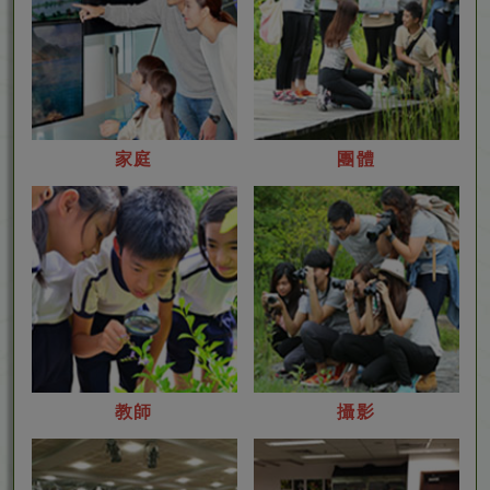
家
團
家庭
團體
庭
體
教
攝
教師
攝影
師
影