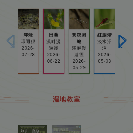
澤
田
黃
紅
澤蛙
田蔥
黃狹扇
紅胭蜻
綠鳳
蛙
蔥
狹
胭
環迴徑
溪畔漫
蟌
淡水沼
池
扇
蜻
2026-
遊徑
溪畔漫
澤
202
蟌
07-28
2026-
遊徑
2026-
03-
06-22
2026-
05-03
05-29
濕地教室