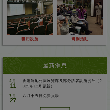
租
籌
租用設施
籌劃活動
用
劃
設
活
施
動
最新消息
4月
香港濕地公園展覽廊及部分訪客設施提升（2
11
025年12月更新）
7月
八月十五日免費入場
27