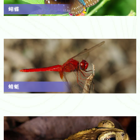
蝴蝶
蜻蜓