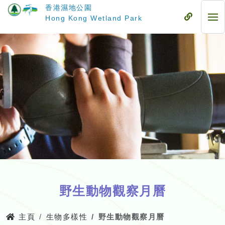
跳
香港濕地公園
至
流
Hong Kong Wetland Park
流
主
動
動
要
式
式
內
目
目
容
錄
錄
野生動物觀察月曆
主頁
生物多樣性
野生動物觀察月曆