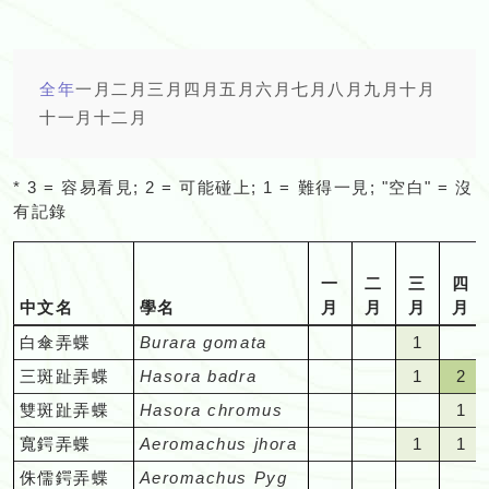
全年
一月
二月
三月
四月
五月
六月
七月
八月
九月
十月
十一月
十二月
* 3 = 容易看見; 2 = 可能碰上; 1 = 難得一見; "空白" = 沒
有記錄
一
二
三
四
中文名
學名
月
月
月
月
"空
"空
1
"空
白傘弄蝶
Burara gomata
1
白"
白"
=
白"
"空
"空
1
2
三斑趾弄蝶
Hasora badra
1
2
=
=
難
=
白"
白"
=
=
"空
"空
"空
1
雙斑趾弄蝶
Hasora chromus
1
在
在
得
在
=
=
難
可
白"
白"
白"
=
該
該
一
該
"空
"空
1
1
寬鍔弄蝶
Aeromachus jhora
1
1
在
在
得
能
=
=
=
難
月
月
見；
月
白"
白"
=
=
該
該
一
碰
"空
"空
"空
"空
侏儒鍔弄蝶
Aeromachus Pyg
在
在
在
得
份
份
很
份