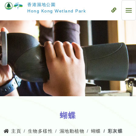
跳
香港濕地公園
至
流
Hong Kong Wetland Park
流
主
動
動
要
式
式
內
目
目
容
錄
錄
蝴蝶
主頁
生物多樣性
濕地動植物
蝴蝶
彩灰蝶