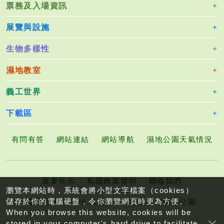
票務及入場資訊
展覽與設施
生物多樣性
濕地教室
義工世界
下載區
有問有答
網站連結
網站導航
濕地公園天氣情況
重要告示
私隱政策聲明
聯絡我們
瀏覽本網站時，系統會將小型文字檔案（cookies）
儲存於你的電腦硬盤，令你瀏覽網頁時更為方便。
版權所有©2026 漁農自然護理署香港濕地公園
When you browse this website, cookies will be
stored in your computer's hard drive to facilitate