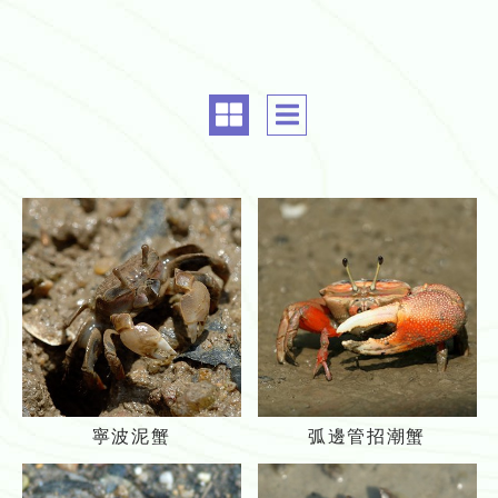
c
c
o
o
m
m
m
m
o
o
n.
n.
a
a
l
l
i
i
g
g
n
n
m
m
寧
弧
e
e
寧波泥蟹
弧邊管招潮蟹
波
邊
n
n
泥
管
t
t