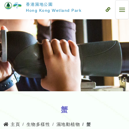
跳
香港濕地公園
至
流
Hong Kong Wetland Park
流
主
動
動
要
式
式
內
目
目
容
錄
錄
蟹
主頁
生物多樣性
濕地動植物
蟹