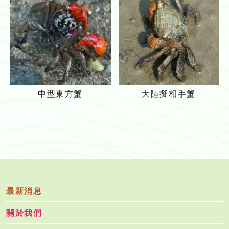
蟹
招
_
潮
g
蟹
r
i
d
中
大
中型東方蟹
大陸擬相手蟹
型
陸
東
擬
方
相
蟹
手
蟹
最新消息
關於我們