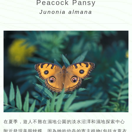
Peacock Pansy
Junonia almana
在夏季，遊人不難在濕地公園的淡水沼澤和濕地探索中心
附近發現美眼蛺蝶，因為牠的幼蟲的寄主植物(包括水蓑衣