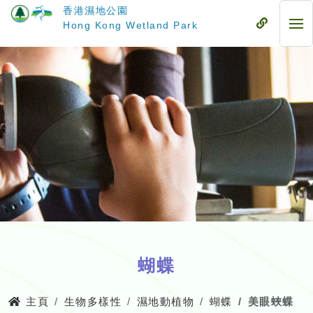
跳
香港濕地公園
至
流
Hong Kong Wetland Park
流
主
動
動
要
式
式
內
目
目
容
錄
錄
蝴蝶
主頁
生物多樣性
濕地動植物
蝴蝶
美眼蛺蝶