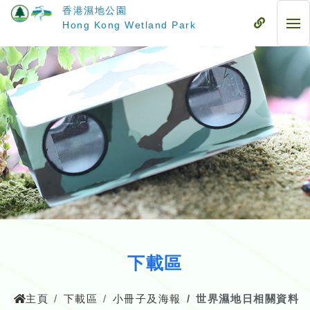
跳
香港濕地公園
至
流
Hong Kong Wetland Park
流
主
動
動
要
式
式
內
目
目
容
錄
錄
下載區
主頁
下載區
小冊子及海報
世界濕地日相關資料