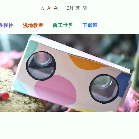
較
預
較
A
EN
繁
簡
A
A
小
設
大
的
字
字
的
多樣性
濕地教室
義工世界
下載區
體
體
字
大
體
小