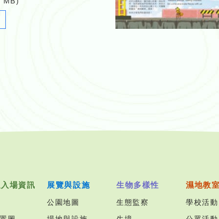
7 MB)
Newsletter_28_2016_12.pdf
及入場資訊
展覽與設施
生物多樣性
濕地教
公園地圖
生態監察
學校活動
置圖
場地與設施
生境
公眾活動