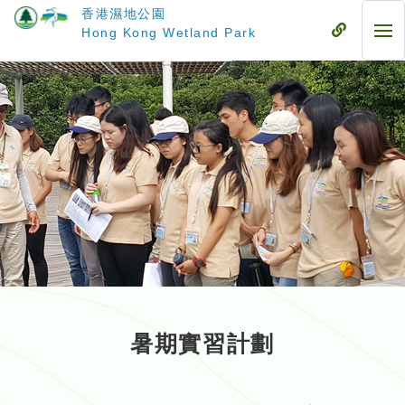
跳
香港濕地公園
至
流
Hong Kong Wetland Park
流
主
動
動
要
式
式
內
目
目
容
錄
錄
暑期實習計劃