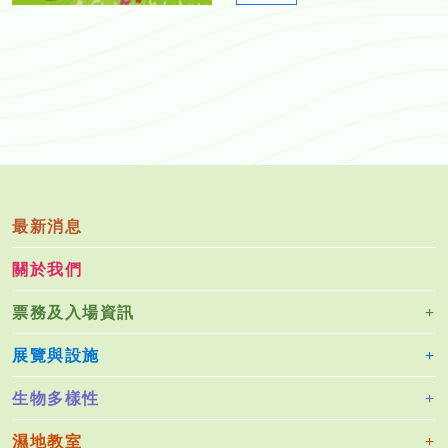
e
d
w
f
s
l
e
t
t
e
r
_
最新消息
2
關於我們
1
_
票務及入場資訊
_
2
展覽與設施
0
1
生物多樣性
3
_
濕地教室