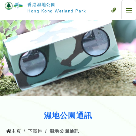
跳
香港濕地公園
至
流
Hong Kong Wetland Park
流
主
動
動
要
式
式
內
目
目
容
錄
錄
濕地公園通訊
主頁
下載區
濕地公園通訊