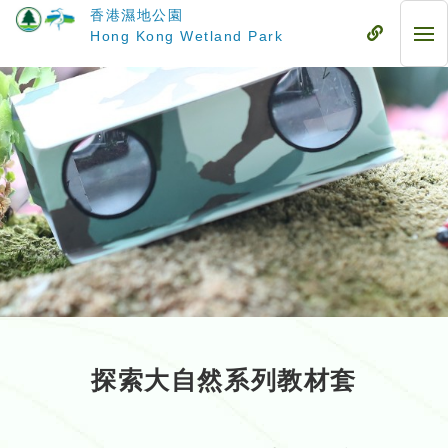
跳
香港濕地公園
至
流
Hong Kong Wetland Park
流
主
動
動
要
式
式
內
目
目
容
錄
錄
探索大自然系列教材套