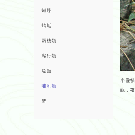
蝴蝶
蜻蜓
兩棲類
爬行類
魚類
小靈
哺乳類
眠，
蟹