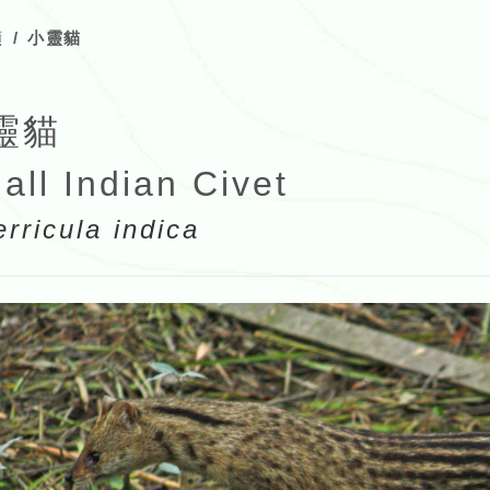
類
小靈貓
靈貓
all Indian Civet
erricula indica