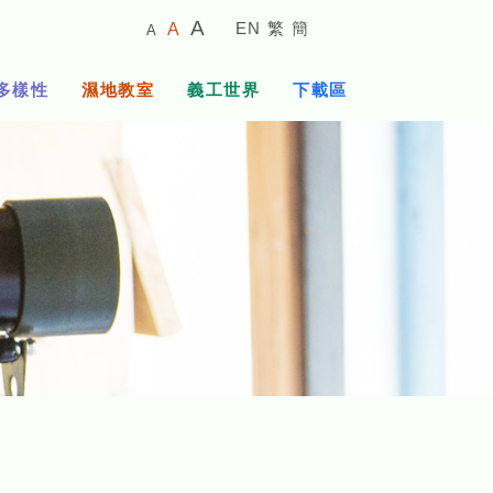
較
預
較
A
EN
繁
簡
A
A
小
設
大
的
字
字
的
多樣性
濕地教室
義工世界
下載區
體
體
字
大
體
小