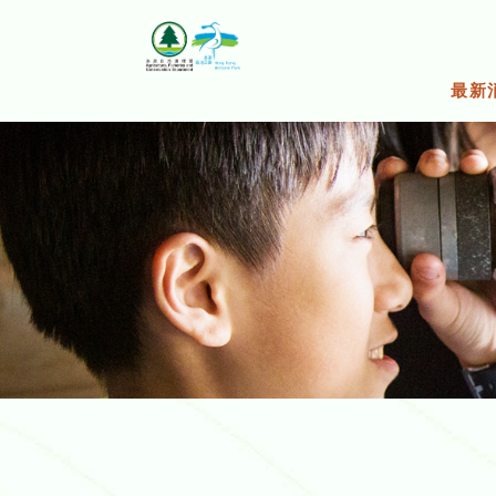
跳
至
主
要
最新
內
容