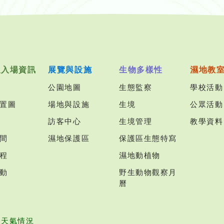
及入場資訊
展覽與設施
生物多樣性
濕地教
公園地圖
生態監察
學校活動
置圖
場地與設施
生境
公眾活動
訪客中心
生境管理
教學資料
間
濕地保護區
保護區生態特寫
程
濕地動植物
動
野生動物觀察月
曆
園天氣情況