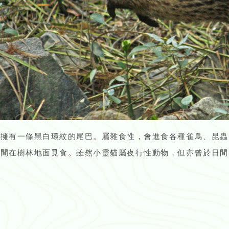
貓擁有一條黑白環紋的尾巴。屬雜食性，會進食各種雀鳥、昆蟲
夜間在樹林地面覓食。雖然小靈貓屬夜行性動物，但亦曾於日間