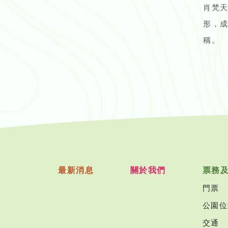
肖梵
形，
稱。
最新消息
關於我們
票務
門票
公園位
交通