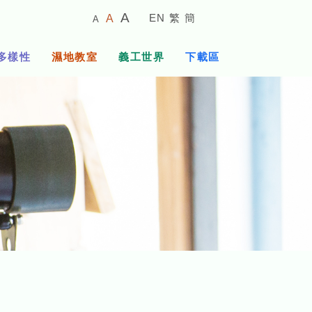
較
預
較
A
EN
繁
簡
A
A
小
設
大
的
字
字
的
多樣性
濕地教室
義工世界
下載區
體
體
字
大
體
小