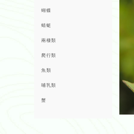
蝴蝶
蜻蜓
兩棲類
爬行類
魚類
哺乳類
蟹