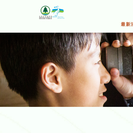
跳
至
主
要
最新
內
容