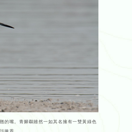
翹的嘴。青腳鷸雖然一如其名擁有一雙黃綠色
污掩蓋。