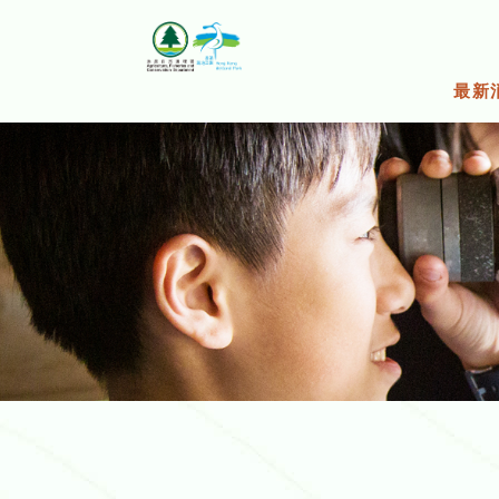
跳
至
主
要
最新
內
容