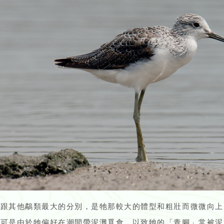
鷸跟其他鷸類最大的分別，是牠那較大的體型和粗壯而微微向上
，可是由於牠偏好在潮間帶泥灘覓食，以致牠的「青腳」常被泥