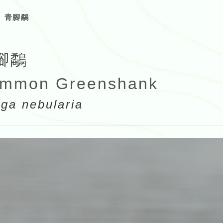
青腳鷸
腳鷸
mmon Greenshank
nga nebularia