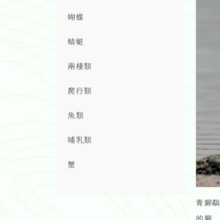
蝴蝶
蜻蜓
兩棲類
爬行類
魚類
哺乳類
蟹
青腳
的腳