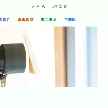
較
預
較
A
EN
繁
簡
A
A
小
設
大
的
字
字
的
多樣性
濕地教室
義工世界
下載區
體
體
字
大
體
小