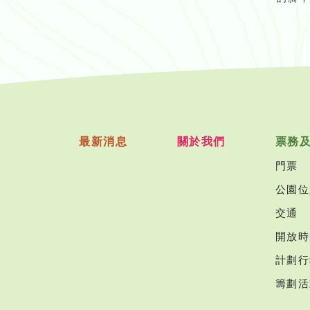
最新消息
關於我們
票務
門票
公園位
交通
開放時
計劃行
籌劃活