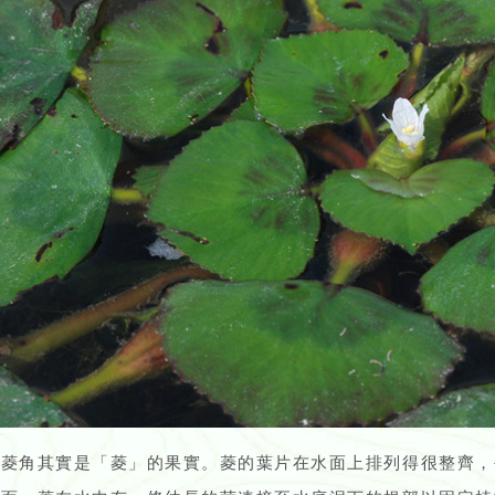
的菱角其實是「菱」的果實。菱的葉片在水面上排列得很整齊，