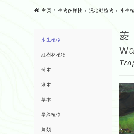
主頁
生物多樣性
濕地動植物
水生
菱
水生植物
Wa
紅樹林植物
Tr
喬木
灌木
草本
攀緣植物
鳥類