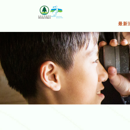
跳
至
主
要
最新
內
容