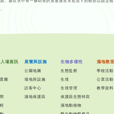
水面。菱在水中有一條幼長的莖連接至水底泥下的根部以固定植
分。
及入場資訊
展覽與設施
生物多樣性
濕地教
公園地圖
生態監察
學校活動
置圖
場地與設施
生境
公眾活動
訪客中心
生境管理
教學資料
間
濕地保護區
保護區生態特寫
程
濕地動植物
動
野生動物觀察月