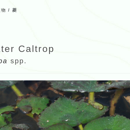
植物
菱
ter Caltrop
apa
spp.