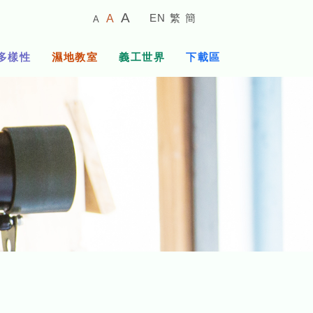
較
預
較
A
EN
繁
簡
A
A
小
設
大
的
字
字
的
多樣性
濕地教室
義工世界
下載區
體
體
字
大
體
小