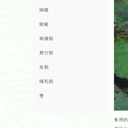
蝴蝶
蜻蜓
兩棲類
爬行類
魚類
哺乳類
蟹
食用