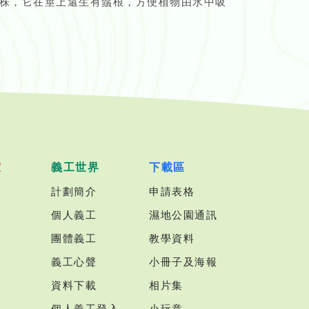
株，它在莖上還生有鬚根，方便植物由水中吸
室
義工世界
下載區
計劃簡介
申請表格
個人義工
濕地公園通訊
團體義工
教學資料
義工心聲
小冊子及海報
資料下載
相片集
個人義工登入
小玩意