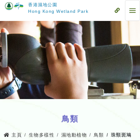
跳
香港濕地公園
至
流
Hong Kong Wetland Park
流
主
動
動
要
式
式
內
目
目
容
錄
錄
鳥類
主頁
生物多樣性
濕地動植物
鳥類
珠頸斑鳩