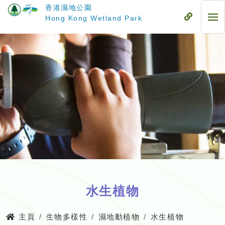
跳
香港濕地公園
至
流
Hong Kong Wetland Park
流
主
動
動
要
式
式
內
目
目
容
錄
錄
水生植物
主頁
生物多樣性
濕地動植物
水生植物