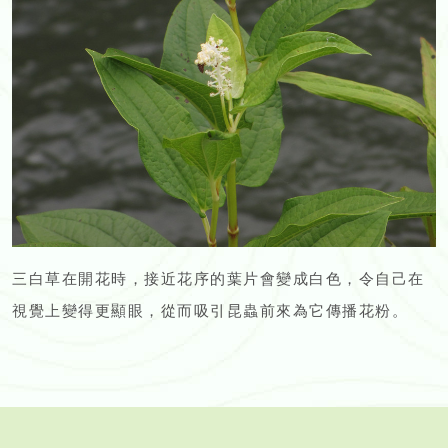
三白草在開花時，接近花序的葉片會變成白色，令自己在
視覺上變得更顯眼，從而吸引昆蟲前來為它傳播花粉。