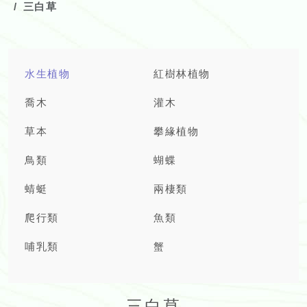
三白草
水生植物
紅樹林植物
喬木
灌木
草本
攀緣植物
鳥類
蝴蝶
蜻蜓
兩棲類
爬行類
魚類
哺乳類
蟹
三白草