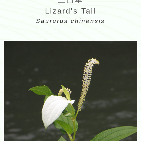
Lizard's Tail
Saururus chinensis