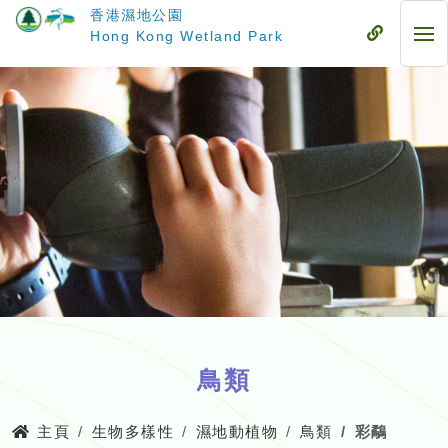
跳
香港濕地公園
至
流
Hong Kong Wetland Park
流
主
動
動
要
式
式
內
目
目
容
錄
錄
鳥類
主頁
生物多樣性
濕地動植物
鳥類
彩鷸