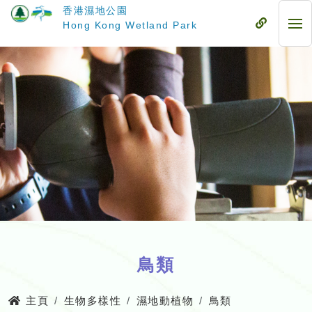
跳
香港濕地公園
至
流
Hong Kong Wetland Park
流
主
動
動
要
式
式
內
目
目
容
錄
錄
鳥類
主頁
生物多樣性
濕地動植物
鳥類