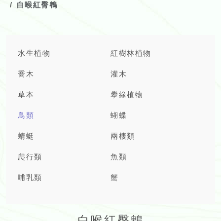
白喉紅臀鵯
水生植物
紅樹林植物
喬木
灌木
草本
攀緣植物
鳥類
蝴蝶
蜻蜓
兩棲類
爬行類
魚類
哺乳類
蟹
白喉紅臀鵯