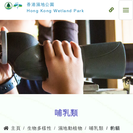
跳
香港濕地公園
至
流
Hong Kong Wetland Park
流
主
動
動
要
式
式
內
目
目
容
錄
錄
哺乳類
主頁
生物多樣性
濕地動植物
哺乳類
豹貓