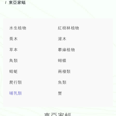
東亞家蝠
水生植物
紅樹林植物
喬木
灌木
草本
攀緣植物
鳥類
蝴蝶
蜻蜓
兩棲類
爬行類
魚類
哺乳類
蟹
東亞家蝠