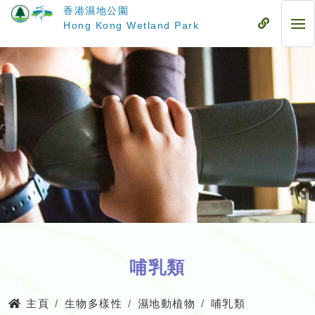
跳
香港濕地公園
至
流
Hong Kong Wetland Park
流
主
動
動
要
式
式
內
目
目
容
錄
錄
哺乳類
主頁
生物多樣性
濕地動植物
哺乳類