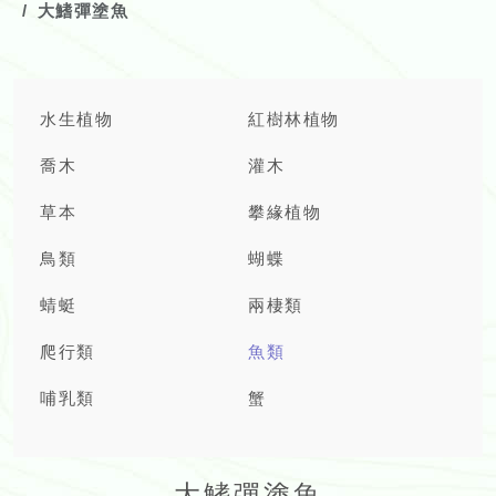
大鰭彈塗魚
水生植物
紅樹林植物
喬木
灌木
草本
攀緣植物
鳥類
蝴蝶
蜻蜓
兩棲類
爬行類
魚類
哺乳類
蟹
大鰭彈塗魚