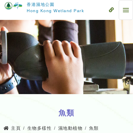
跳
香港濕地公園
至
流
Hong Kong Wetland Park
流
主
動
動
要
式
式
內
目
目
容
錄
錄
魚類
主頁
生物多樣性
濕地動植物
魚類