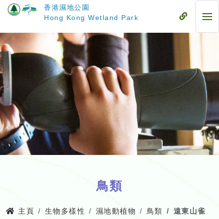
跳
香港濕地公園
至
流
Hong Kong Wetland Park
流
主
動
動
要
式
式
內
目
目
容
錄
錄
鳥類
主頁
生物多樣性
濕地動植物
鳥類
遠東山雀