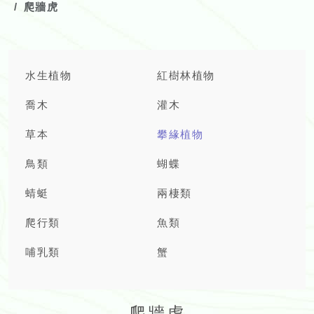
爬牆虎
水生植物
紅樹林植物
喬木
灌木
草本
攀緣植物
鳥類
蝴蝶
蜻蜓
兩棲類
爬行類
魚類
哺乳類
蟹
爬牆虎