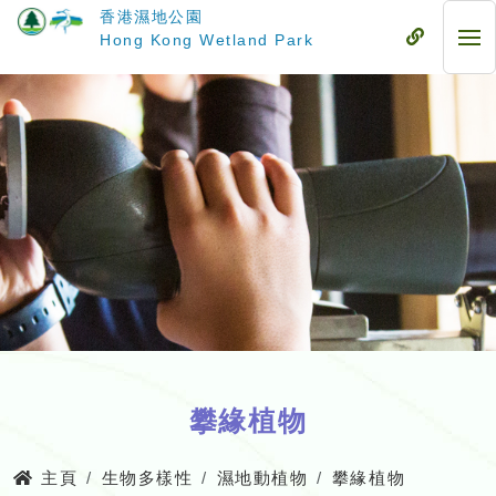
跳
香港濕地公園
至
流
Hong Kong Wetland Park
流
主
動
動
要
式
式
內
目
目
容
錄
錄
攀緣植物
主頁
生物多樣性
濕地動植物
攀緣植物