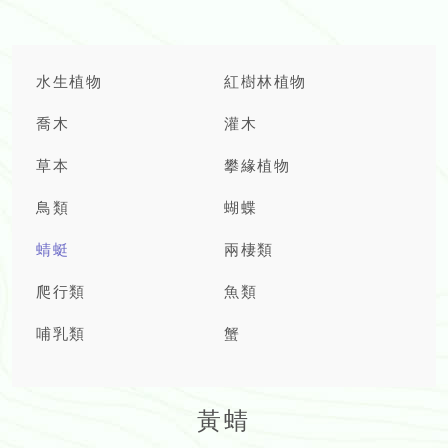
水生植物
紅樹林植物
喬木
灌木
草本
攀緣植物
鳥類
蝴蝶
蜻蜓
兩棲類
爬行類
魚類
哺乳類
蟹
黃蜻