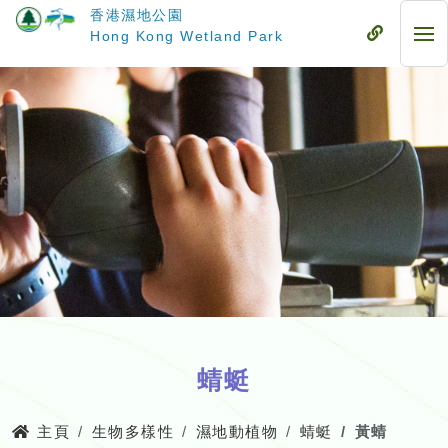
跳
香港濕地公園
至
流
Hong Kong Wetland Park
流
主
動
動
要
式
式
內
目
目
容
錄
錄
蜻蜓
主頁
生物多樣性
濕地動植物
蜻蜓
黃蜻