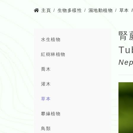
主頁
生物多樣性
濕地動植物
草本
腎
水生植物
Tu
紅樹林植物
Nep
喬木
灌木
草本
攀緣植物
鳥類