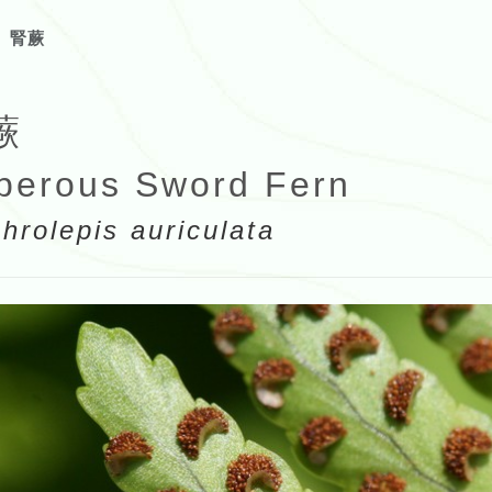
腎蕨
蕨
berous Sword Fern
hrolepis auriculata