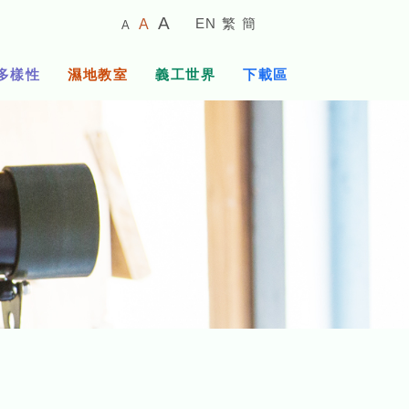
較
預
較
A
EN
繁
簡
A
A
小
設
大
的
字
字
的
多樣性
濕地教室
義工世界
下載區
體
體
字
大
體
小