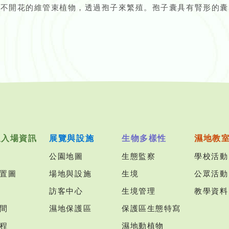
是不開花的維管束植物，透過孢子來繁殖。孢子囊具有腎形的囊
及入場資訊
展覽與設施
生物多樣性
濕地教
公園地圖
生態監察
學校活動
置圖
場地與設施
生境
公眾活動
訪客中心
生境管理
教學資料
間
濕地保護區
保護區生態特寫
程
濕地動植物