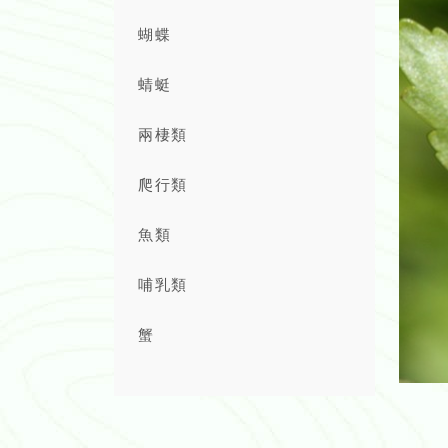
蝴蝶
蜻蜓
兩棲類
爬行類
魚類
哺乳類
蟹