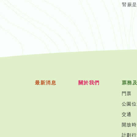
腎蕨
最新消息
關於我們
票務
門票
公園位
交通
開放時
計劃行