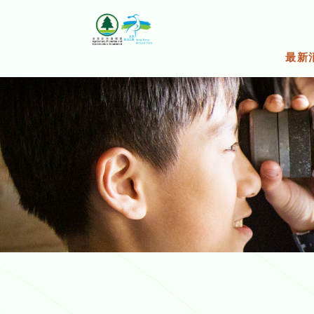
跳
至
主
要
最新
內
容