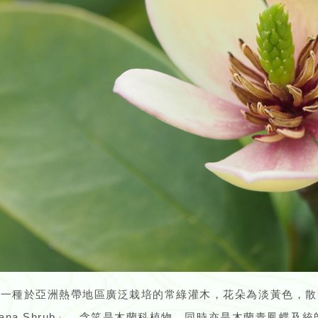
是一種於亞洲熱帶地區廣泛栽培的常綠灌木，花朵為淡黃色，散
nana Shrub」。含笑是木蘭科植物，同時亦是木蘭青鳳蝶