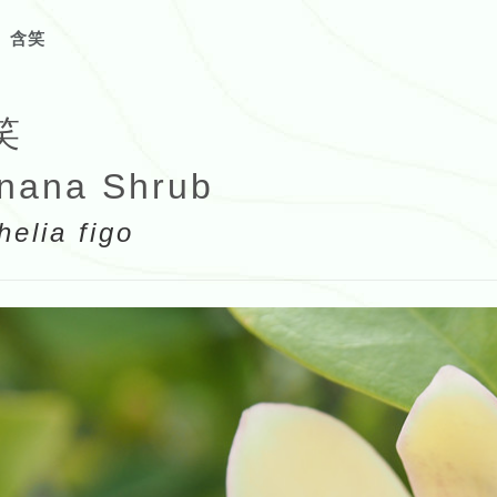
含笑
笑
nana Shrub
helia figo