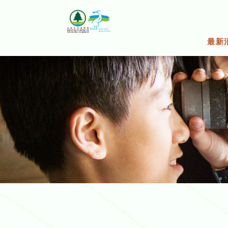
跳
至
主
要
最新
內
容