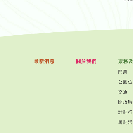
最新消息
關於我們
票務
門票
公園位
交通
開放時
計劃行
籌劃活