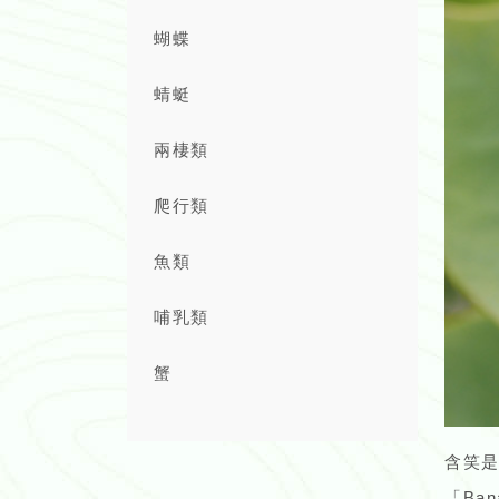
蝴蝶
蜻蜓
兩棲類
爬行類
魚類
哺乳類
蟹
含笑
「Ba