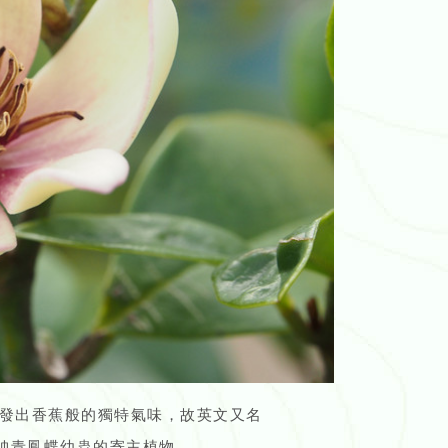
發出香蕉般的獨特氣味，故英文又名
及統帥青鳳蝶幼蟲的寄主植物。