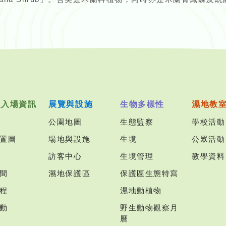
及入場資訊
展覽與設施
生物多樣性
濕地教
公園地圖
生態監察
學校活動
置圖
場地與設施
生境
公眾活動
訪客中心
生境管理
教學資料
間
濕地保護區
保護區生態特寫
程
濕地動植物
動
野生動物觀察月
曆