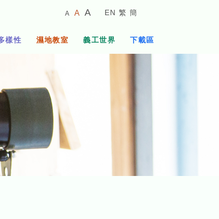
較
預
較
A
EN
繁
簡
A
A
小
設
大
的
字
字
的
多樣性
濕地教室
義工世界
下載區
體
體
字
大
體
小