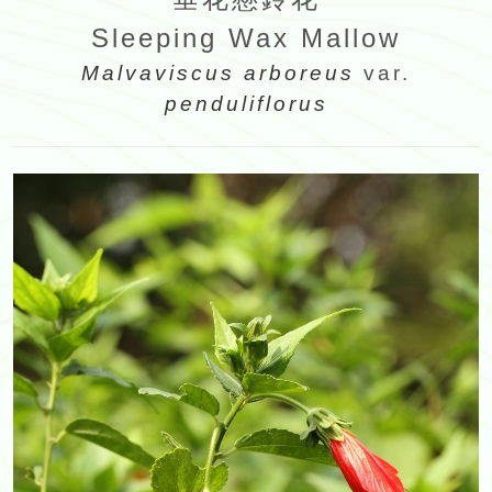
Sleeping Wax Mallow
Malvaviscus arboreus
var.
penduliflorus