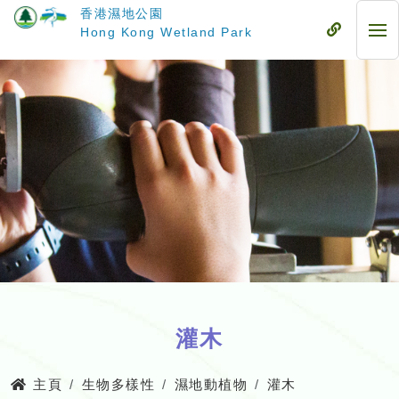
跳
香港濕地公園
至
流
Hong Kong Wetland Park
流
主
動
動
要
式
式
內
目
目
容
錄
錄
灌木
主頁
生物多樣性
濕地動植物
灌木