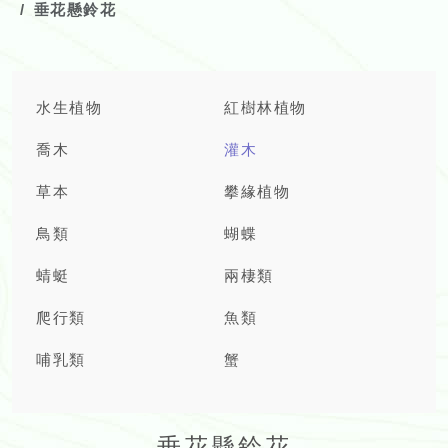
垂花懸鈴花
水生植物
紅樹林植物
喬木
灌木
草本
攀緣植物
鳥類
蝴蝶
蜻蜓
兩棲類
爬行類
魚類
哺乳類
蟹
垂花懸鈴花