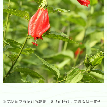
垂花懸鈴花有特別的花型，盛放的時候，花瓣看似一直含