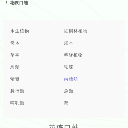
花狹口蛙
水生植物
紅樹林植物
喬木
灌木
草本
攀緣植物
鳥類
蝴蝶
蜻蜓
兩棲類
爬行類
魚類
哺乳類
蟹
花狹口蛙