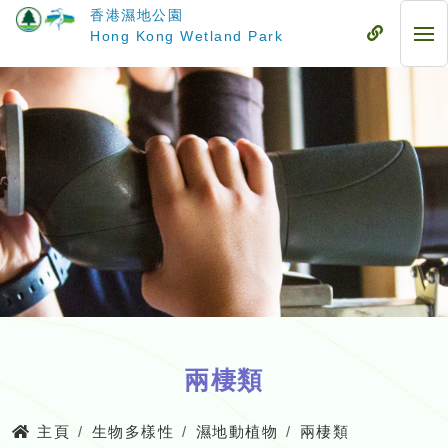
跳
香港濕地公園
至
流
Hong Kong Wetland Park
流
主
動
動
要
式
式
內
目
目
容
錄
錄
兩棲類
主頁
生物多樣性
濕地動植物
兩棲類