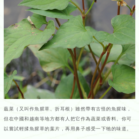
蕺菜（又叫作魚腥草、折耳根）雖然帶有古怪的魚腥味，
但在中國和越南等地方都有人把它作為蔬菜或香料。你可
以嘗試輕揉魚腥草的葉片，再用鼻子感受一下牠的味道。