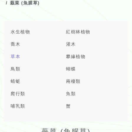
蕺菜 (魚腥草)
水生植物
紅樹林植物
喬木
灌木
草本
攀緣植物
鳥類
蝴蝶
蜻蜓
兩棲類
爬行類
魚類
哺乳類
蟹
蕺菜 (魚腥草)