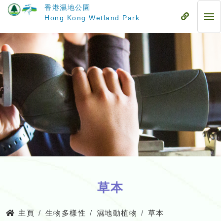
跳
香港濕地公園
至
流
Hong Kong Wetland Park
流
主
動
動
要
式
式
內
目
目
容
錄
錄
草本
主頁
生物多樣性
濕地動植物
草本