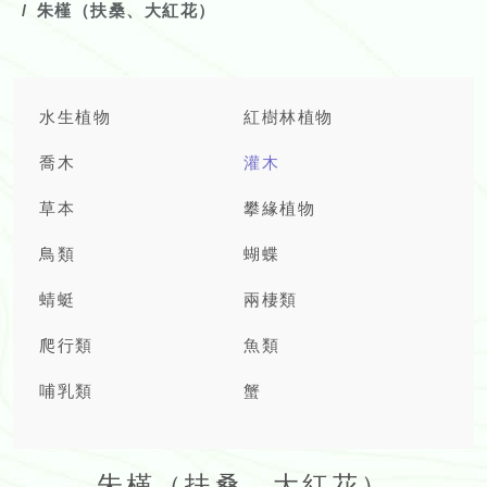
朱槿（扶桑、大紅花）
水生植物
紅樹林植物
喬木
灌木
草本
攀緣植物
鳥類
蝴蝶
蜻蜓
兩棲類
爬行類
魚類
哺乳類
蟹
朱槿（扶桑、大紅花）