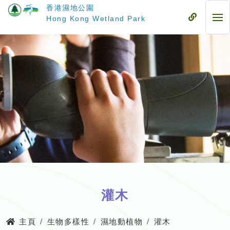
跳
香港濕地公園
至
流
Hong Kong Wetland Park
流
主
動
動
要
式
式
內
目
目
容
錄
錄
灌木
主頁
生物多樣性
濕地動植物
灌木