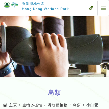
跳
香港濕地公園
至
流
Hong Kong Wetland Park
流
主
動
動
要
式
式
內
目
目
容
錄
錄
鳥類
主頁
生物多樣性
濕地動植物
鳥類
小白鷺