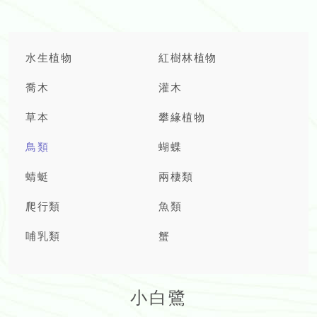
水生植物
紅樹林植物
喬木
灌木
草本
攀緣植物
鳥類
蝴蝶
蜻蜓
兩棲類
爬行類
魚類
哺乳類
蟹
小白鷺