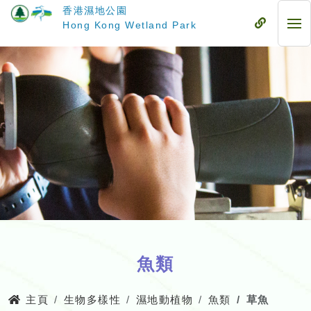
跳
香港濕地公園
至
流
Hong Kong Wetland Park
流
主
動
動
要
式
式
內
目
目
容
錄
錄
魚類
主頁
生物多樣性
濕地動植物
魚類
草魚