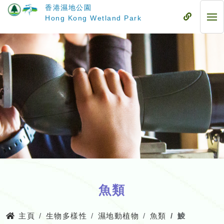
跳
香港濕地公園
至
流
Hong Kong Wetland Park
流
主
動
動
要
式
式
內
目
目
容
錄
錄
魚類
主頁
生物多樣性
濕地動植物
魚類
鯪