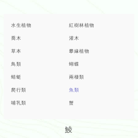
水生植物
紅樹林植物
喬木
灌木
草本
攀緣植物
鳥類
蝴蝶
蜻蜓
兩棲類
爬行類
魚類
哺乳類
蟹
鯪