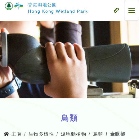
跳
香港濕地公園
至
流
Hong Kong Wetland Park
流
主
動
動
要
式
式
內
目
目
容
錄
錄
鳥類
主頁
生物多樣性
濕地動植物
鳥類
金眶鴴