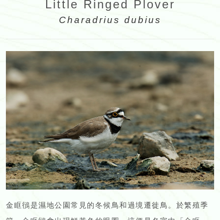
Little Ringed Plover
Charadrius dubius
金眶鴴是濕地公園常見的冬候鳥和過境遷徙鳥。於繁殖季