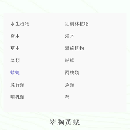
水生植物
紅樹林植物
喬木
灌木
草本
攀緣植物
鳥類
蝴蝶
蜻蜓
兩棲類
爬行類
魚類
哺乳類
蟹
翠胸黃蟌