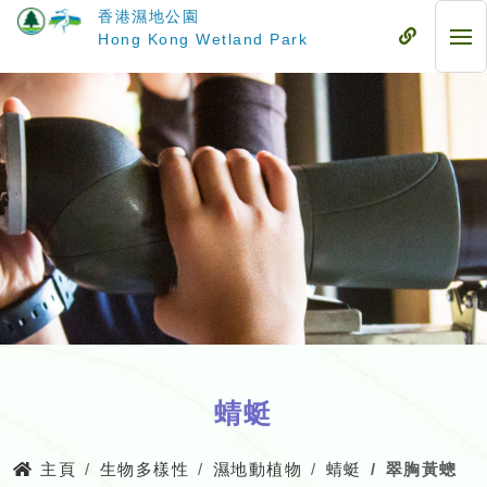
跳
香港濕地公園
至
流
Hong Kong Wetland Park
流
主
動
動
要
式
式
內
目
目
容
錄
錄
蜻蜓
主頁
生物多樣性
濕地動植物
蜻蜓
翠胸黃蟌