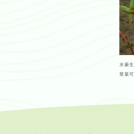
水蕨
莖葉