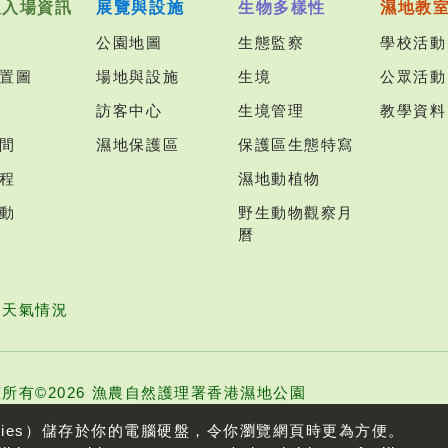
及入場資訊
展覽與設施
生物多樣性
濕地教
公園地圖
生態監察
學校活動
置圖
場地與設施
生境
公眾活動
訪客中心
生境管理
教學資料
間
濕地保護區
保護區生態特寫
程
濕地動植物
動
野生動物觀察月
曆
園天氣情況
所有©2026 漁農自然護理署香港濕地公園
kies）儲存於你的電腦硬盤，令你瀏覽網頁時更為方便。