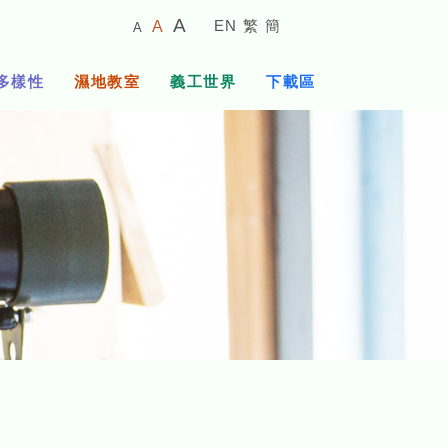
較
預
較
A
EN
繁
簡
A
A
小
設
大
的
字
字
的
多樣性
濕地教室
義工世界
下載區
體
體
字
大
體
小