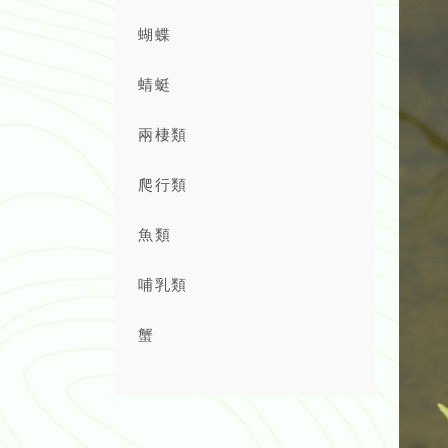
蝴蝶
蜻蜓
兩棲類
爬行類
魚類
哺乳類
蟹