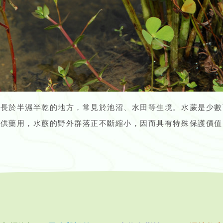
生長於半濕半乾的地方，常見於池沼、水田等生境。水蕨是少數
可供藥用，水蕨的野外群落正不斷縮小，因而具有特殊保護價值