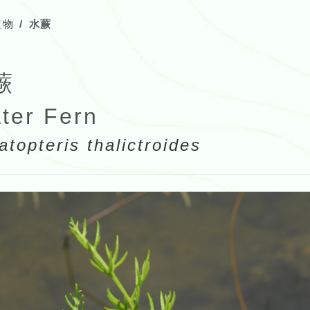
植物
水蕨
蕨
ter Fern
atopteris thalictroides