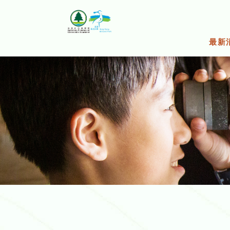
跳
至
主
要
最新
內
容