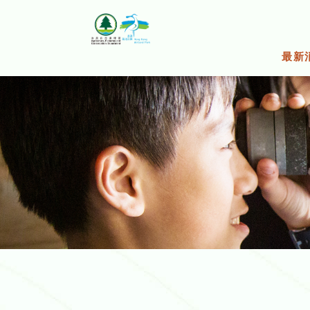
跳
至
主
要
最新
內
容