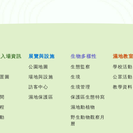
及入場資訊
展覽與設施
生物多樣性
濕地教
公園地圖
生態監察
學校活動
置圖
場地與設施
生境
公眾活動
訪客中心
生境管理
教學資料
間
濕地保護區
保護區生態特寫
程
濕地動植物
動
野生動物觀察月
曆