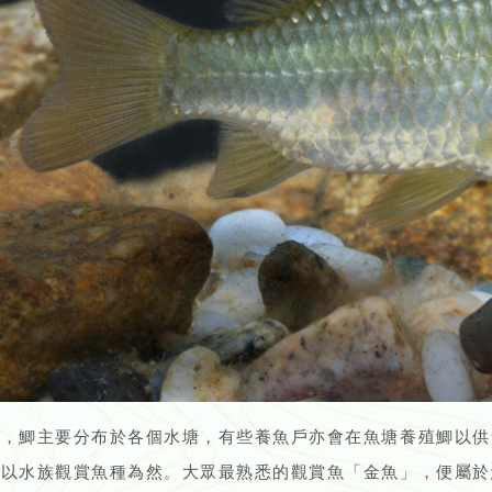
港，鯽主要分布於各個水塘，有些養魚戶亦會在魚塘養殖鯽以供
尤以水族觀賞魚種為然。大眾最熟悉的觀賞魚「金魚」，便屬於