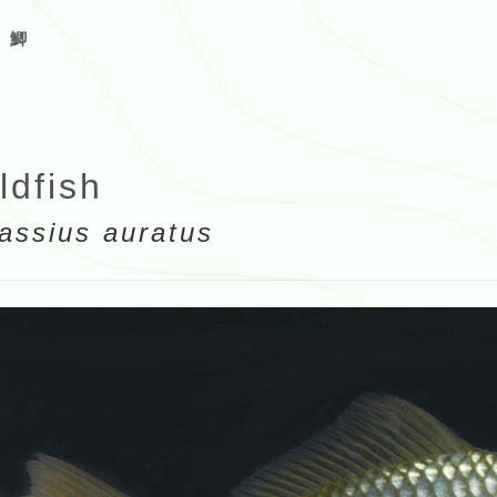
鯽
ldfish
assius auratus