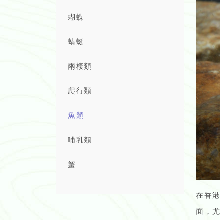
蝴蝶
蜻蜓
兩棲類
爬行類
魚類
哺乳類
蟹
在香
面，