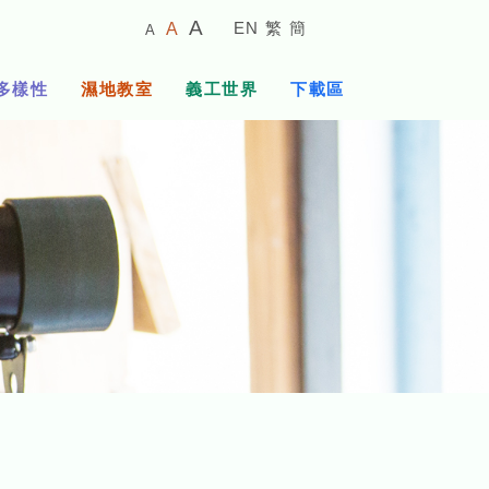
較
預
較
A
EN
繁
簡
A
A
小
設
大
的
字
字
的
多樣性
濕地教室
義工世界
下載區
體
體
字
大
體
小