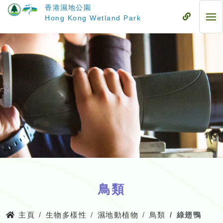
跳
香港濕地公園
至
流
Hong Kong Wetland Park
流
主
動
動
要
式
式
內
目
目
容
錄
錄
鳥類
主頁
生物多樣性
濕地動植物
鳥類
綠翅鴨