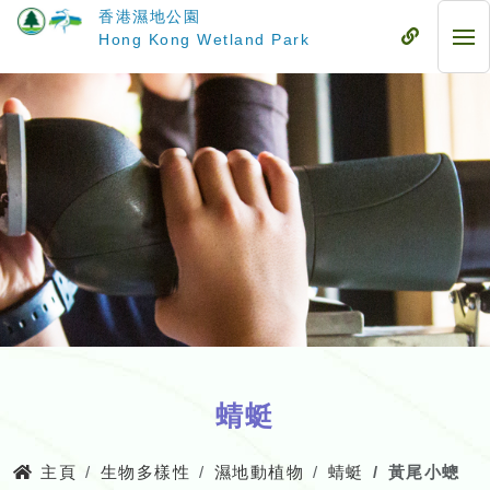
跳
香港濕地公園
至
流
Hong Kong Wetland Park
流
主
動
動
要
式
式
內
目
目
容
錄
錄
蜻蜓
主頁
生物多樣性
濕地動植物
蜻蜓
黃尾小蟌