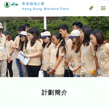
跳
香港濕地公園
至
流
Hong Kong Wetland Park
流
主
動
動
要
式
式
內
目
目
容
錄
錄
計劃簡介