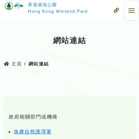
跳
香港濕地公園
至
流
Hong Kong Wetland Park
流
主
動
動
要
式
式
內
目
目
容
錄
網站連結
錄
主頁
網站連結
政府相關部門或機構
漁農自然護理署