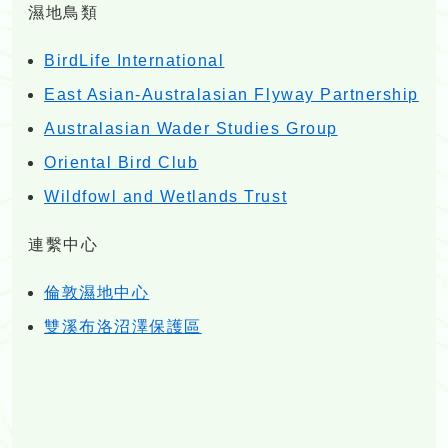
濕地鳥類
BirdLife International
East Asian-Australasian Flyway Partnership
Australasian Wader Studies Group
Oriental Bird Club
Wildfowl and Wetlands Trust
連繫中心
倫敦濕地中心
雙溪布洛沼澤保護區