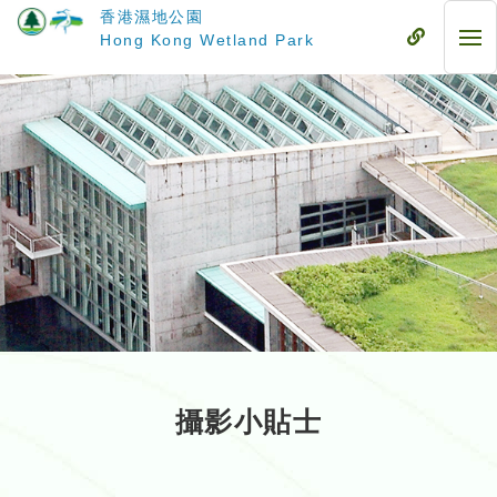
跳
香港濕地公園
至
流
Hong Kong Wetland Park
流
主
動
動
要
式
式
內
目
目
容
錄
錄
攝影小貼士