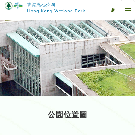
跳
香港濕地公園
至
流
Hong Kong Wetland Park
流
主
動
動
要
式
式
內
目
目
容
錄
錄
公園位置圖