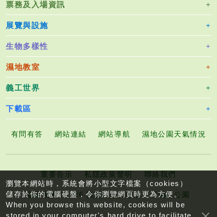
票務及入場資訊
展覽與設施
生物多樣性
濕地教室
義工世界
下載區
有問有答
網站連結
網站導航
濕地公園天氣情況
重要告示
私隱政策聲明
聯絡我們
瀏覽本網站時，系統會將小型文字檔案（cookies）
儲存於你的電腦硬盤，令你瀏覽網頁時更為方便。
版權所有©2026 漁農自然護理署香港濕地公園
When you browse this website, cookies will be
stored in your computer's hard drive to facilitate