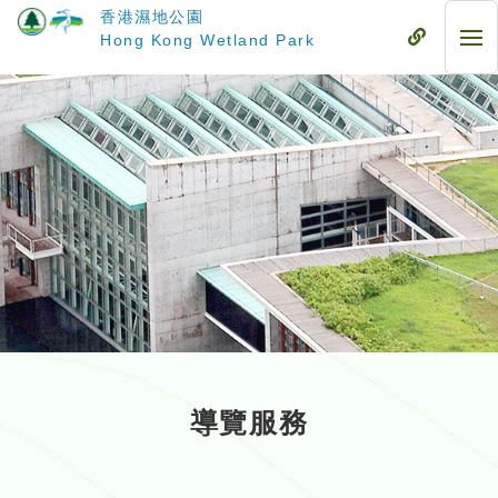
跳
香港濕地公園
至
流
Hong Kong Wetland Park
流
主
動
動
要
式
式
內
目
目
容
錄
錄
導覽服務