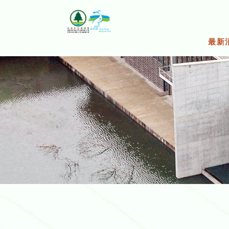
跳
至
主
要
最新
內
容