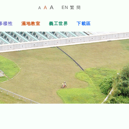
較
預
較
A
EN
繁
簡
A
A
小
設
大
的
字
字
的
多樣性
濕地教室
義工世界
下載區
體
體
字
大
體
小