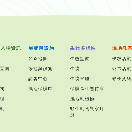
及入場資訊
展覽與設施
生物多樣性
濕地教
公園地圖
生態監察
學校活動
置圖
場地與設施
生境
公眾活動
訪客中心
生境管理
教學資料
間
濕地保護區
保護區生態特寫
程
濕地動植物
動
野生動物觀察月
曆