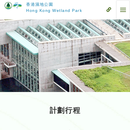
跳
香港濕地公園
至
流
Hong Kong Wetland Park
流
主
動
動
要
式
式
內
目
目
容
錄
錄
計劃行程