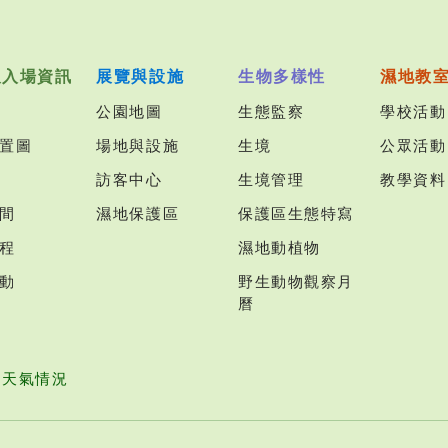
及入場資訊
展覽與設施
生物多樣性
濕地教
公園地圖
生態監察
學校活動
置圖
場地與設施
生境
公眾活動
訪客中心
生境管理
教學資料
間
濕地保護區
保護區生態特寫
程
濕地動植物
動
野生動物觀察月
曆
園天氣情況