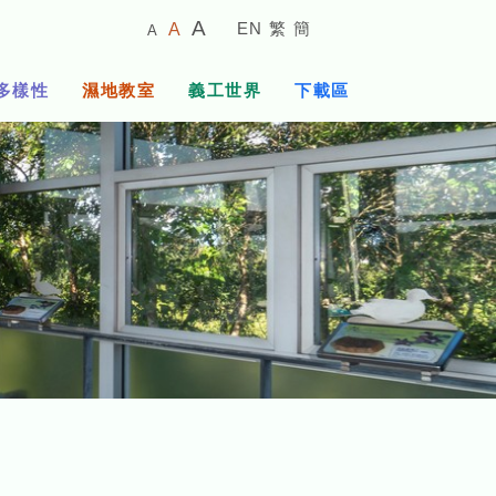
較
預
較
A
EN
繁
簡
A
A
小
設
大
的
字
字
的
多樣性
濕地教室
義工世界
下載區
體
體
字
大
體
小