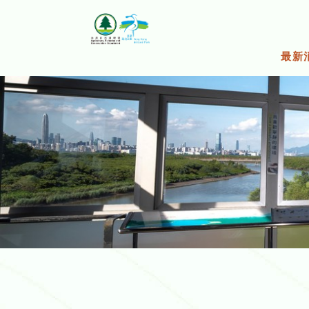
跳
至
主
要
最新
內
容